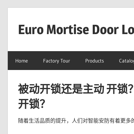
Skip
to
Euro Mortise Door L
content
D
o
Home
Factory Tour
Products
Catalo
o
r
L
被动开锁还是主动 开锁
o
c
开锁？
k
M
随着生活品质的提升，人们对智能安防有着更多
a
n