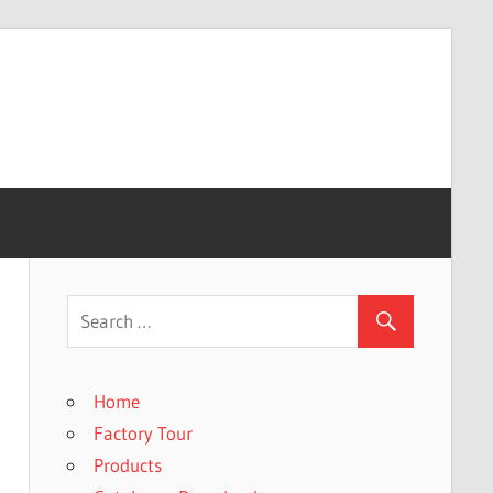
Home
Factory Tour
Products