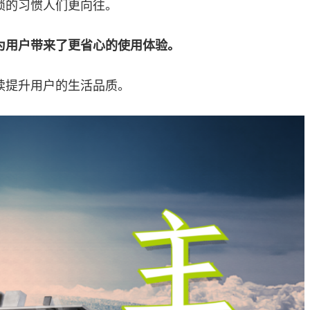
锁的习惯人们更向往。
为用户带来了更省心的使用体验。
续提升用户的生活品质。